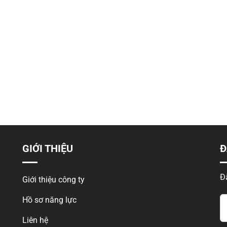
200 DỰ ÁN
150 DOANH NGHI
TƯ VẤN
TƯ VẤN
GIỚI THIỆU
Đ
Đ
Giới thiệu công ty
Hồ sơ năng lực
Liên hệ