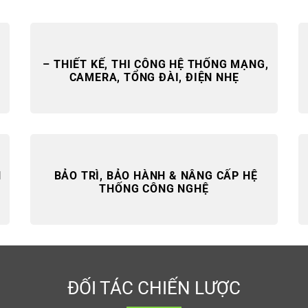
– THIẾT KẾ, THI CÔNG HỆ THỐNG MẠNG,
CAMERA, TỔNG ĐÀI, ĐIỆN NHẸ
H
BẢO TRÌ, BẢO HÀNH & NÂNG CẤP HỆ
THỐNG CÔNG NGHỆ
ĐỐI TÁC CHIẾN LƯỢC