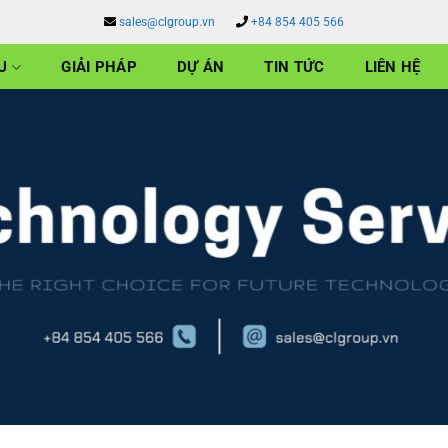
sales@clgroup.vn
+84 854 405 566
U
GIẢI PHÁP
DỰ ÁN
TIN TỨC
LIÊN HỆ