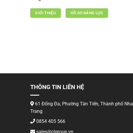
GIỚI THIỆU
HỒ SƠ NĂNG LỰC
300 KHÁCH HÀNG
TIN TƯỞNG
THÔNG TIN LIÊN HỆ
61 Đống Đa, Phường Tân Tiến, Thành phố Nha
Trang
0854 405 566
sales@clgroup.vn