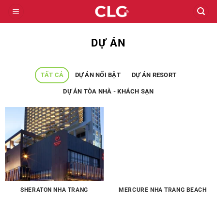
Bỏ
qua
nội
DỰ ÁN
dung
TẤT CẢ
DỰ ÁN NỔI BẬT
DỰ ÁN RESORT
DỰ ÁN TÒA NHÀ - KHÁCH SẠN
SHERATON NHA TRANG
MERCURE NHA TRANG BEACH